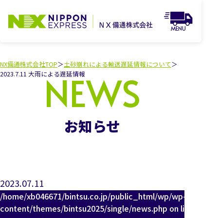
MENU
路線便お荷物追跡
採用情報
NX備通株式会社TOP
土砂崩れによる輸送遅延情報について
2023.7.11 大雨による遅延情報
事業内容
採用情報TOP
スタッフ
インタビュー
会社概要
募集要項
事業内容TOP
よくあるご質問
貨物自動車
運送業務
応募・
お問い合わせ
JRコンテナ
輸送業務
会社概要
SDGsの
取り組みについて
国際海上コンテナ
輸送業務
運輸安全
マネジメント
お知らせ
倉庫業務
SDGsの
取り組みについて
JITBOX
引越しサービス
( 日本通運サイトへ遷移)
各種約款
各種届出運賃・料金表
個人情報保護方針
2023.07.11
/home/xb046671/bintsu.co.jp/public_html/wp/wp-
content/themes/bintsu2025/single/news.php on line