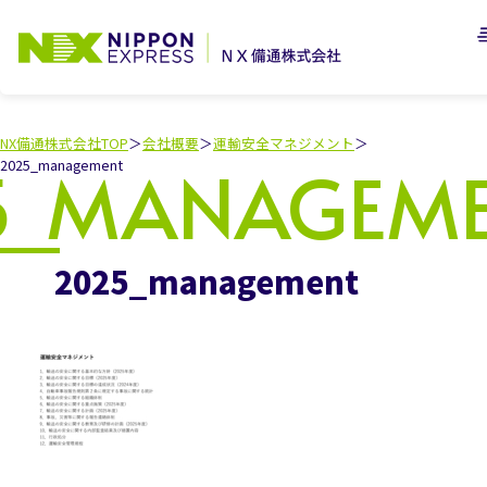
路線便お荷物追跡
採用情報
NX備通株式会社TOP
会社概要
運輸安全マネジメント
2025_management
事業内容
採用情報TOP
スタッフ
インタビュー
会社概要
募集要項
事業内容TOP
よくあるご質問
貨物自動車
運送業務
応募・
お問い合わせ
JRコンテナ
輸送業務
会社概要
SDGsの
取り組みについて
国際海上コンテナ
輸送業務
運輸安全
マネジメント
2025_management
倉庫業務
SDGsの
取り組みについて
JITBOX
引越しサービス
( 日本通運サイトへ遷移)
各種約款
各種届出運賃・料金表
個人情報保護方針